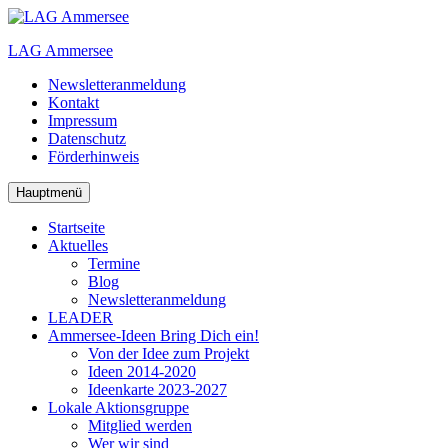
Zum
Inhalt
LAG Ammersee
springen
Newsletteranmeldung
Kontakt
Impressum
Datenschutz
Förderhinweis
Hauptmenü
Startseite
Aktuelles
Termine
Blog
Newsletteranmeldung
LEADER
Ammersee-Ideen
Bring Dich ein!
Von der Idee zum Projekt
Ideen 2014-2020
Ideenkarte 2023-2027
Lokale Aktionsgruppe
Mitglied werden
Wer wir sind