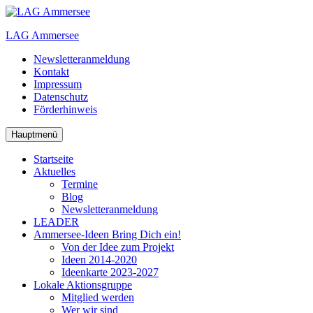
Zum
Inhalt
LAG Ammersee
springen
Newsletteranmeldung
Kontakt
Impressum
Datenschutz
Förderhinweis
Hauptmenü
Startseite
Aktuelles
Termine
Blog
Newsletteranmeldung
LEADER
Ammersee-Ideen
Bring Dich ein!
Von der Idee zum Projekt
Ideen 2014-2020
Ideenkarte 2023-2027
Lokale Aktionsgruppe
Mitglied werden
Wer wir sind