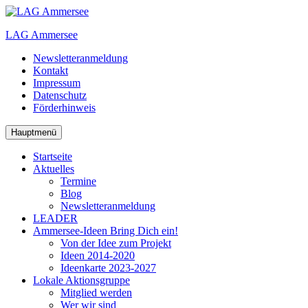
Zum
Inhalt
LAG Ammersee
springen
Newsletteranmeldung
Kontakt
Impressum
Datenschutz
Förderhinweis
Hauptmenü
Startseite
Aktuelles
Termine
Blog
Newsletteranmeldung
LEADER
Ammersee-Ideen
Bring Dich ein!
Von der Idee zum Projekt
Ideen 2014-2020
Ideenkarte 2023-2027
Lokale Aktionsgruppe
Mitglied werden
Wer wir sind