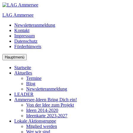
Zum
Inhalt
LAG Ammersee
springen
Newsletteranmeldung
Kontakt
Impressum
Datenschutz
Förderhinweis
Hauptmenü
Startseite
Aktuelles
Termine
Blog
Newsletteranmeldung
LEADER
Ammersee-Ideen
Bring Dich ein!
Von der Idee zum Projekt
Ideen 2014-2020
Ideenkarte 2023-2027
Lokale Aktionsgruppe
Mitglied werden
Wer wir sind