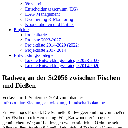
Vorstand
Entscheidungsgremium (EG)
LAG-Management
Evaluierung & Monitoring
Kooperationen und Partner
Projekte
Projektkarte
Projekte 2023-2027
Projektliste 2014-2020 (2022)
Projektliste 2007-2014
Entwicklungsstrategie
Lokale Entwicklungsstrategie 2023-2027
Lokale Entwicklungsstrategie 2014-2020
Radweg an der St2056 zwischen Fischen
und Dießen
Verfasst am
1. September 2014
von johannes
Infrastruktur, Siedlungsentwicklung, Landschaftsplanung
Ein wichtiges Projekt: Die Schnelle Radwegverbindung von Dießen
über Fischen nach Herrsching. Für „Radwanderer“ mag der
gemütlichere Weg auf Feldwegen weiter südlich in Ordnung sein,
Alltagsradlern ist aber Schnelligkeit wichtig! Da ist der Umweg von