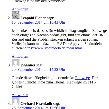
„Radweg rund um den Ammersee“.
Antworten
Leopold Ploner
sagt:
16. September 2014 um 15:43 Uhr
Ich denke auch, dass es für wirklich alltagstaugliche Radwege
noch einiges an Nachholbedarf gibt, und erst einmal der Ist-
Zustand und die Problemstrecken erfasst werden sollten.
Vielleicht kann man dazu die RADar-App von Stadtradeln
nutzen?
https://www.stadtradeln.de/radar.html
Antworten
johannes
sagt:
20. September 2014 um 14:38 Uhr
Gerade diesen Blogbeitrag hier entdeckt:
Radwege
. Darin
gibt es nützliche Infos zum Thema „Radwege im FFH-
Gebiet“.
Antworten
Gerhard Eisenkolb
sagt:
26. September 2014 um 12:56 Uhr