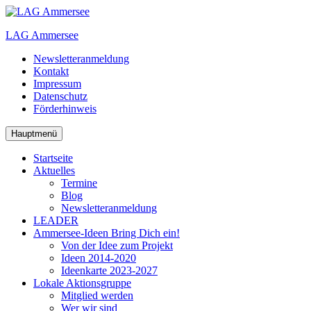
Zum
Inhalt
LAG Ammersee
springen
Newsletteranmeldung
Kontakt
Impressum
Datenschutz
Förderhinweis
Hauptmenü
Startseite
Aktuelles
Termine
Blog
Newsletteranmeldung
LEADER
Ammersee-Ideen
Bring Dich ein!
Von der Idee zum Projekt
Ideen 2014-2020
Ideenkarte 2023-2027
Lokale Aktionsgruppe
Mitglied werden
Wer wir sind