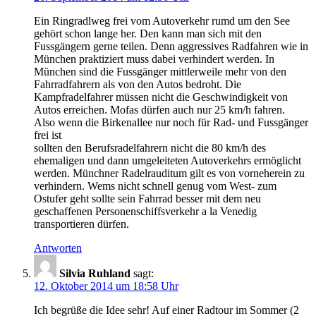
Ein Ringradlweg frei vom Autoverkehr rumd um den See
gehört schon lange her. Den kann man sich mit den
Fussgängern gerne teilen. Denn aggressives Radfahren wie in
München praktiziert muss dabei verhindert werden. In
München sind die Fussgänger mittlerweile mehr von den
Fahrradfahrern als von den Autos bedroht. Die
Kampfradelfahrer müssen nicht die Geschwindigkeit von
Autos erreichen. Mofas dürfen auch nur 25 km/h fahren.
Also wenn die Birkenallee nur noch für Rad- und Fussgänger
frei ist
sollten den Berufsradelfahrern nicht die 80 km/h des
ehemaligen und dann umgeleiteten Autoverkehrs ermöglicht
werden. Münchner Radelrauditum gilt es von vorneherein zu
verhindern. Wems nicht schnell genug vom West- zum
Ostufer geht sollte sein Fahrrad besser mit dem neu
geschaffenen Personenschiffsverkehr a la Venedig
transportieren dürfen.
Antworten
Silvia Ruhland
sagt:
12. Oktober 2014 um 18:58 Uhr
Ich begrüße die Idee sehr! Auf einer Radtour im Sommer (2