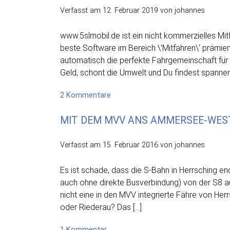
Landsberg
Verfasst am
12. Februar 2019
von johannes
wiedereröffnen!
www.5slmobil.de ist ein nicht kommerzielles M
beste Software im Bereich \’Mitfahren\‘ prämie
automatisch die perfekte Fahrgemeinschaft für 
Geld, schont die Umwelt und Du findest spanne
zu
2 Kommentare
5slmobil
MIT DEM MVV ANS AMMERSEE-WES
–
Die
smarte
Verfasst am
15. Februar 2016
von johannes
Mitfahrlösung
rund
Es ist schade, dass die S-Bahn in Herrsching
um
auch ohne direkte Busverbindung) von der S8 au
den
nicht eine in den MVV integrierte Fähre von He
Ammersee
oder Riederau? Das […]
zu
1 Kommentar