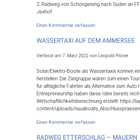
2. Radweg von Schöngeising nach Süden an FF
Jexhof
on
Einen Kommentar verfassen
Rad-
WASSERTAXI AUF DEM AMMERSEE
und
Fußwege
von
Verfasst am
7. März 2022
von Leopold Ploner
Schöngeising
aus
Solar/Elektro-Boote als Wassertaxis können ein
dringend
herstellen. Die Zielgruppe wären zum einen Tou
erforderlich
für alltägliche Fahrten als Alternative zum Aut
zur
Entrepreneurship haben diese Idee bereits recht 
Sicherheit
Wirtschaftlichkeitsberechnung erstellt: https:/
content/uploads/nuuaboats_Abschlusspraesent
on
Einen Kommentar verfassen
Wassertaxi
RADWEG ETTERSCHLAG – MAUERN
auf