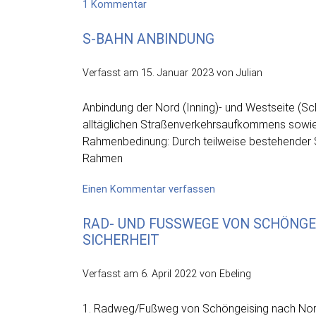
zu
1 Kommentar
Bewegungsparcour
S-BAHN ANBINDUNG
Verfasst am
15. Januar 2023
von Julian
Anbindung der Nord (Inning)- und Westseite (Sch
alltäglichen Straßenverkehrsaufkommens sow
Rahmenbedinung: Durch teilweise bestehender Sch
Rahmen
on
Einen Kommentar verfassen
S-
RAD- UND FUSSWEGE VON SCHÖNGEI
Bahn
ICHERHEIT
Anbindung
Verfasst am
6. April 2022
von Ebeling
1. Radweg/Fußweg von Schöngeising nach Nord