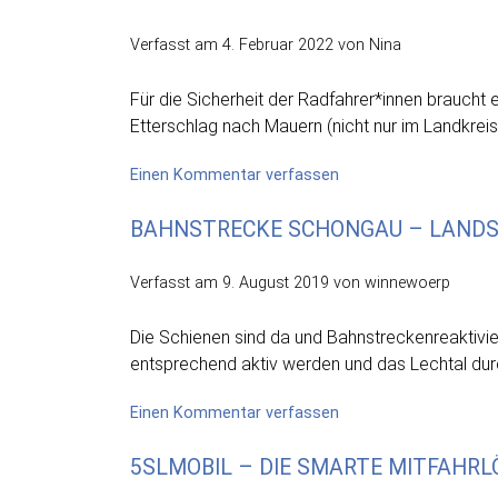
dem
Ammersee
Verfasst am
4. Februar 2022
von Nina
Für die Sicherheit der Radfahrer*innen brauch
Etterschlag nach Mauern (nicht nur im Landkrei
on
Einen Kommentar verfassen
Radweg
BAHNSTRECKE SCHONGAU – LANDS
Etterschlag
–
Mauern
Verfasst am
9. August 2019
von winnewoerp
Die Schienen sind da und Bahnstreckenreaktivie
entsprechend aktiv werden und das Lechtal dur
on
Einen Kommentar verfassen
Bahnstrecke
5SLMOBIL – DIE SMARTE MITFAHR
Schongau
–