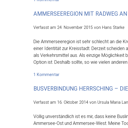
Mit
AMMERSEEREGION MIT RADWEG AN
dem
MVV
ans
Verfasst am
24. November 2015
von Hans Starke
Ammersee-
Westufer
Die Ammerseeregion ist sehr schlecht an die K
einer Identität zur Kreisstadt. Derzeit scheid
als Verkehrsmittel aus. Als einzige Möglichkeit
Option ist. Deshalb sollte, so wie vielen andere
zu
1 Kommentar
Ammerseeregion
BUSVERBINDUNG HERRSCHING – DIE
mit
Radweg
an
Verfasst am
16. Oktober 2014
von Ursula Maria La
Kreisstadt
anbinden
Völlig unverständlich ist es mir, dass keine Bus
Ammersee-Ost und Ammersee-West. Meine Tochte