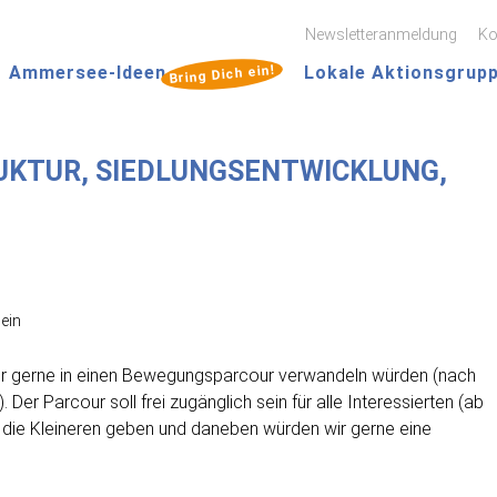
Zum
Newsletteranmeldung
Ko
Inhalt
Hauptmenü
springen
Bring Dich ein!
Ammersee-Ideen
Lokale Aktionsgrup
UKTUR, SIEDLUNGSENTWICKLUNG,
ein
wir gerne in einen Bewegungsparcour verwandeln würden (nach
Der Parcour soll frei zugänglich sein für alle Interessierten (ab
für die Kleineren geben und daneben würden wir gerne eine