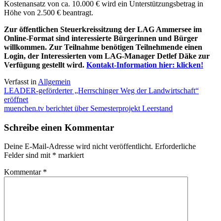
Kostenansatz von ca. 10.000 € wird ein Unterstützungsbetrag in
Höhe von 2.500 € beantragt.
Zur öffentlichen Steuerkreissitzung der LAG Ammersee im
Online-Format sind interessierte Bürgerinnen und Bürger
willkommen. Zur Teilnahme benötigen Teilnehmende einen
Login, der Interessierten vom LAG-Manager Detlef Däke zur
Verfügung gestellt wird.
Kontakt-Information hier: klicken!
Verfasst in
Allgemein
Beitragsnavigation
LEADER-geförderter „Herrschinger Weg der Landwirtschaft“
eröffnet
muenchen.tv berichtet über Semesterprojekt Leerstand
Schreibe einen Kommentar
Deine E-Mail-Adresse wird nicht veröffentlicht.
Erforderliche
Felder sind mit
*
markiert
Kommentar
*