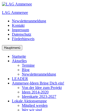
Zum
Inhalt
LAG Ammersee
springen
Newsletteranmeldung
Kontakt
Impressum
Datenschutz
Förderhinweis
Hauptmenü
Startseite
Aktuelles
Termine
Blog
Newsletteranmeldung
LEADER
Ammersee-Ideen
Bring Dich ein!
Von der Idee zum Projekt
Ideen 2014-2020
Ideenkarte 2023-2027
Lokale Aktionsgruppe
Mitglied werden
Wer wir sind