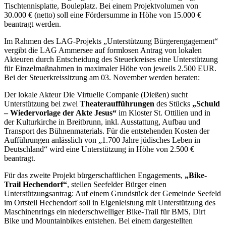
Tischtennisplatte, Bouleplatz. Bei einem Projektvolumen von
30.000 € (netto) soll eine Fördersumme in Höhe von 15.000 €
beantragt werden.
Im Rahmen des LAG-Projekts „Unterstützung Bürgerengagement“
vergibt die LAG Ammersee auf formlosen Antrag von lokalen
Akteuren durch Entscheidung des Steuerkreises eine Unterstützung
für Einzelmaßnahmen in maximaler Höhe von jeweils 2.500 EUR.
Bei der Steuerkreissitzung am 03. November werden beraten:
Der lokale Akteur Die Virtuelle Companie (Dießen) sucht
Unterstützung bei zwei
Theateraufführungen
des Stücks
„Schuld
– Wiedervorlage der Akte Jesus“
im Kloster St. Ottilien und in
der Kulturkirche in Breitbrunn, inkl. Ausstattung, Aufbau und
Transport des Bühnenmaterials. Für die entstehenden Kosten der
Aufführungen anlässlich von „1.700 Jahre jüdisches Leben in
Deutschland“ wird eine Unterstützung in Höhe von 2.500 €
beantragt.
Für das zweite Projekt bürgerschaftlichen Engagements,
„Bike-
Trail Hechendorf“
, stellen Seefelder Bürger einen
Unterstützungsantrag: Auf einem Grundstück der Gemeinde Seefeld
im Ortsteil Hechendorf soll in Eigenleistung mit Unterstützung des
Maschinenrings ein niederschwelliger Bike-Trail für BMS, Dirt
Bike und Mountainbikes entstehen. Bei einem dargestellten