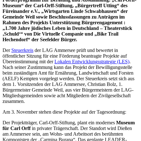
Museum“ der Carl-Orff-Stiftung, „Bürgertreff Utting“ des
Füreinander e.V., „Wirtsgarten Linde Schwabhausen“ der
Gemeinde Weil sowie Beschlussfassungen zu Anträgen im
Rahmen des Projekts Unterstützung Bürgerengagement :
„1.700 Jahre jüdisches Leben in Deutschland – Theaterstück
‚Schuld‘“ von Die Virtuelle Companie und „Bike Trail
Hechendorf“ der Seefelder Bürger.
Der
Steuerkreis
der LAG Ammersee prüft und bewertet in
öffentlicher Sitzung für eine Förderung beantragte Projekte auf
Übereinstimmung mit der
Lokalen Entwicklungsstrategie (LES)
.
Nach seiner Zustimmung kann das Projekt der Bewilligungsstelle
beim zuständigen Amt für Ernährung, Landwirtschaft und Forsten
(AELF) Kempten vorgelegt werden. Der Steuerkreis setzt sich aus
dem 1. Vorsitzenden der LAG Ammersee, Christian Bolz, 1.
Bürgermeister Gemeinde Weil, aus vier Bürgermeistern der LAG-
Mitgliedsgemeinden sowie acht Mitgliedern der Zivilgesellschaft
zusammen.
Am 3. November stehen diese Projekte auf der Tagesordnung:
Der Projektträger, Carl-Orff-Stiftung, plant ein modernes
Museum
für Carl Orff
in privater Trägerschaft. Der Standort wird Dießen
am Ammersee sein, am Wohn- und Arbeitsort des berühmten
Komponisten der „Carmina Burana“. Das geplante LEADER-