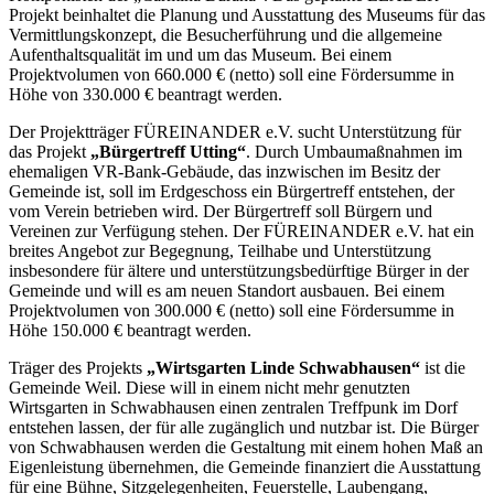
Projekt beinhaltet die Planung und Ausstattung des Museums für das
Vermittlungskonzept, die Besucherführung und die allgemeine
Aufenthaltsqualität im und um das Museum. Bei einem
Projektvolumen von 660.000 € (netto) soll eine Fördersumme in
Höhe von 330.000 € beantragt werden.
Der Projektträger FÜREINANDER e.V. sucht Unterstützung für
das Projekt
„Bürgertreff Utting“
. Durch Umbaumaßnahmen im
ehemaligen VR-Bank-Gebäude, das inzwischen im Besitz der
Gemeinde ist, soll im Erdgeschoss ein Bürgertreff entstehen, der
vom Verein betrieben wird. Der Bürgertreff soll Bürgern und
Vereinen zur Verfügung stehen. Der FÜREINANDER e.V. hat ein
breites Angebot zur Begegnung, Teilhabe und Unterstützung
insbesondere für ältere und unterstützungsbedürftige Bürger in der
Gemeinde und will es am neuen Standort ausbauen. Bei einem
Projektvolumen von 300.000 € (netto) soll eine Fördersumme in
Höhe 150.000 € beantragt werden.
Träger des Projekts
„Wirtsgarten Linde Schwabhausen“
ist die
Gemeinde Weil. Diese will in einem nicht mehr genutzten
Wirtsgarten in Schwabhausen einen zentralen Treffpunk im Dorf
entstehen lassen, der für alle zugänglich und nutzbar ist. Die Bürger
von Schwabhausen werden die Gestaltung mit einem hohen Maß an
Eigenleistung übernehmen, die Gemeinde finanziert die Ausstattung
für eine Bühne, Sitzgelegenheiten, Feuerstelle, Laubengang,