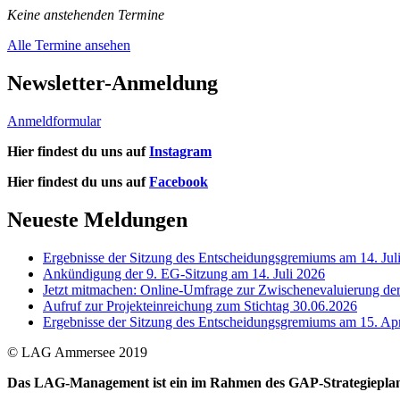
Keine anstehenden Termine
Alle Termine ansehen
Newsletter-Anmeldung
Anmeldformular
Hier findest du uns auf
Instagram
Hier findest du uns auf
Facebook
Neueste Meldungen
Ergebnisse der Sitzung des Entscheidungsgremiums am 14. Jul
Ankündigung der 9. EG-Sitzung am 14. Juli 2026
Jetzt mitmachen: Online-Umfrage zur Zwischenevaluierung d
Aufruf zur Projekteinreichung zum Stichtag 30.06.2026
Ergebnisse der Sitzung des Entscheidungsgremiums am 15. Apr
© LAG Ammersee 2019
Das LAG-Management ist ein im Rahmen des GAP-Strategieplan