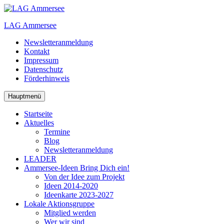
Zum
Inhalt
LAG Ammersee
springen
Newsletteranmeldung
Kontakt
Impressum
Datenschutz
Förderhinweis
Hauptmenü
Startseite
Aktuelles
Termine
Blog
Newsletteranmeldung
LEADER
Ammersee-Ideen
Bring Dich ein!
Von der Idee zum Projekt
Ideen 2014-2020
Ideenkarte 2023-2027
Lokale Aktionsgruppe
Mitglied werden
Wer wir sind