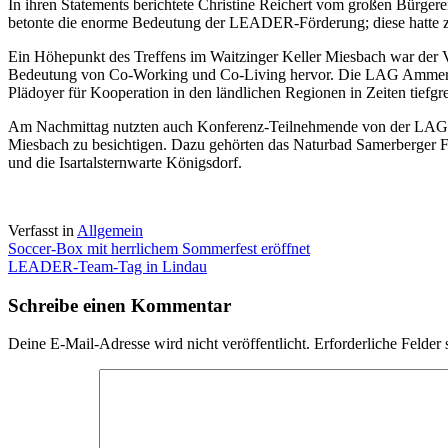
In ihren Statements berichtete Christine Reichert vom großen Bür
betonte die enorme Bedeutung der LEADER-Förderung; diese hatte z
Ein Höhepunkt des Treffens im Waitzinger Keller Miesbach war der Vo
Bedeutung von Co-Working und Co-Living hervor. Die LAG Ammersee
Plädoyer für Kooperation in den ländlichen Regionen in Zeiten tiefg
Am Nachmittag nutzten auch Konferenz-Teilnehmende von der LAG 
Miesbach zu besichtigen. Dazu gehörten das Naturbad Samerberger Fi
und die Isartalsternwarte Königsdorf.
Verfasst in
Allgemein
Beitragsnavigation
Soccer-Box mit herrlichem Sommerfest eröffnet
LEADER-Team-Tag in Lindau
Schreibe einen Kommentar
Deine E-Mail-Adresse wird nicht veröffentlicht.
Erforderliche Felder 