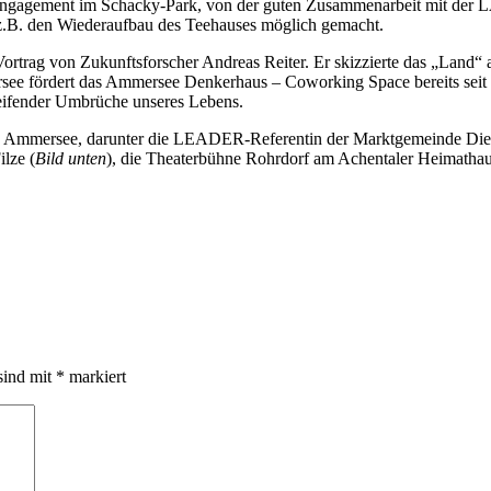
gerengagement im Schacky-Park, von der guten Zusammenarbeit mit d
.B. den Wiederaufbau des Teehauses möglich gemacht.
rtrag von Zukunftsforscher Andreas Reiter. Er skizzierte das „Land“ a
 fördert das Ammersee Denkerhaus – Coworking Space bereits seit 2
reifender Umbrüche unseres Lebens.
Ammersee, darunter die LEADER-Referentin der Marktgemeinde Dieß
lze (
Bild unten
), die Theaterbühne Rohrdorf am Achentaler Heimathau
sind mit
*
markiert