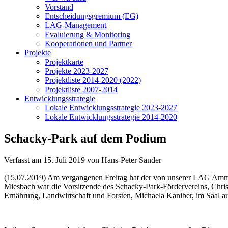
Vorstand
Entscheidungsgremium (EG)
LAG-Management
Evaluierung & Monitoring
Kooperationen und Partner
Projekte
Projektkarte
Projekte 2023-2027
Projektliste 2014-2020 (2022)
Projektliste 2007-2014
Entwicklungsstrategie
Lokale Entwicklungsstrategie 2023-2027
Lokale Entwicklungsstrategie 2014-2020
Schacky-Park auf dem Podium
Verfasst am
15. Juli 2019
von Hans-Peter Sander
(15.07.2019) Am vergangenen Freitag hat der von unserer LAG Am
Miesbach war die Vorsitzende des Schacky-Park-Fördervereins, Christ
Ernährung, Landwirtschaft und Forsten, Michaela Kaniber, im Saal au