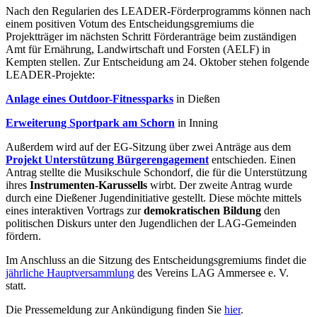
Nach den Regularien des LEADER-Förderprogramms können nach
einem positiven Votum des Entscheidungsgremiums die
Projektträger im nächsten Schritt Förderanträge beim zuständigen
Amt für Ernährung, Landwirtschaft und Forsten (AELF) in
Kempten stellen. Zur Entscheidung am 24. Oktober stehen folgende
LEADER-Projekte:
Anlage eines Outdoor-Fitnessparks
in Dießen
Erweiterung Sportpark am Schorn
in Inning
Außerdem wird auf der EG-Sitzung über zwei Anträge aus dem
Projekt Unterstützung Bürgerengagement
entschieden. Einen
Antrag stellte die Musikschule Schondorf, die für die Unterstützung
ihres
Instrumenten-Karussells
wirbt. Der zweite Antrag wurde
durch eine Dießener Jugendinitiative gestellt. Diese möchte mittels
eines interaktiven Vortrags zur
demokratischen Bildung
den
politischen Diskurs unter den Jugendlichen der LAG-Gemeinden
fördern.
Im Anschluss an die Sitzung des Entscheidungsgremiums findet die
jährliche Hauptversammlung
des Vereins LAG Ammersee e. V.
statt.
Die Pressemeldung zur Ankündigung finden Sie
hier
.