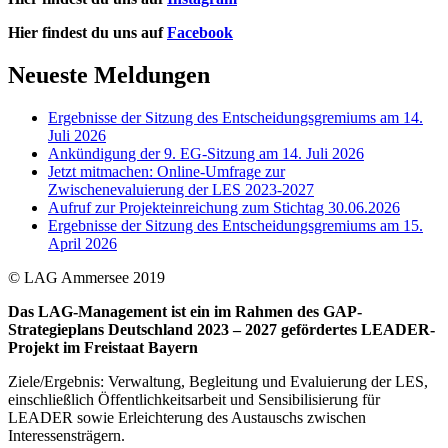
Hier findest du uns auf
Facebook
Neueste Meldungen
Ergebnisse der Sitzung des Entscheidungsgremiums am 14.
Juli 2026
Ankündigung der 9. EG-Sitzung am 14. Juli 2026
Jetzt mitmachen: Online-Umfrage zur
Zwischenevaluierung der LES 2023-2027
Aufruf zur Projekteinreichung zum Stichtag 30.06.2026
Ergebnisse der Sitzung des Entscheidungsgremiums am 15.
April 2026
© LAG Ammersee 2019
Das LAG-Management ist ein im Rahmen des GAP-
Strategieplans Deutschland 2023 – 2027 gefördertes LEADER-
Projekt im Freistaat Bayern
Ziele/Ergebnis: Verwaltung, Begleitung und Evaluierung der LES,
einschließlich Öffentlichkeitsarbeit und Sensibilisierung für
LEADER sowie Erleichterung des Austauschs zwischen
Interessensträgern.