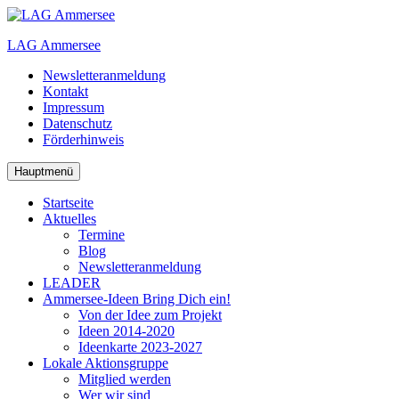
Zum
Inhalt
LAG Ammersee
springen
Newsletteranmeldung
Kontakt
Impressum
Datenschutz
Förderhinweis
Hauptmenü
Startseite
Aktuelles
Termine
Blog
Newsletteranmeldung
LEADER
Ammersee-Ideen
Bring Dich ein!
Von der Idee zum Projekt
Ideen 2014-2020
Ideenkarte 2023-2027
Lokale Aktionsgruppe
Mitglied werden
Wer wir sind