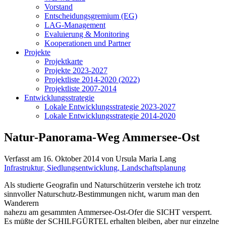
Vorstand
Entscheidungsgremium (EG)
LAG-Management
Evaluierung & Monitoring
Kooperationen und Partner
Projekte
Projektkarte
Projekte 2023-2027
Projektliste 2014-2020 (2022)
Projektliste 2007-2014
Entwicklungsstrategie
Lokale Entwicklungsstrategie 2023-2027
Lokale Entwicklungsstrategie 2014-2020
Natur-Panorama-Weg Ammersee-Ost
Verfasst am
16. Oktober 2014
von Ursula Maria Lang
Infrastruktur, Siedlungsentwicklung, Landschaftsplanung
Als studierte Geografin und Naturschützerin verstehe ich trotz
sinnvoller Naturschutz-Bestimmungen nicht, warum man den
Wanderern
nahezu am gesammten Ammersee-Ost-Ofer die SICHT versperrt.
Es müßte der SCHILFGÜRTEL erhalten bleiben, aber nur einzelne