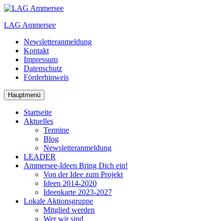
Zum
Inhalt
LAG Ammersee
springen
Newsletteranmeldung
Kontakt
Impressum
Datenschutz
Förderhinweis
Hauptmenü
Startseite
Aktuelles
Termine
Blog
Newsletteranmeldung
LEADER
Ammersee-Ideen
Bring Dich ein!
Von der Idee zum Projekt
Ideen 2014-2020
Ideenkarte 2023-2027
Lokale Aktionsgruppe
Mitglied werden
Wer wir sind