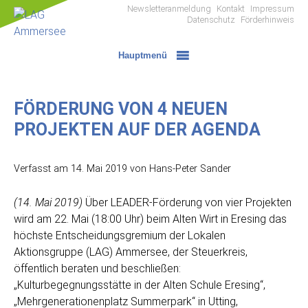
Zum
Newsletteranmeldung
Kontakt
Impressum
Datenschutz
Förderhinweis
Inhalt
LAG
springen
Ammersee
Hauptmenü
FÖRDERUNG VON 4 NEUEN
PROJEKTEN AUF DER AGENDA
Verfasst am
14. Mai 2019
von Hans-Peter Sander
(14. Mai 2019)
Über LEADER-Förderung von vier Projekten
wird am 22. Mai (18:00 Uhr) beim Alten Wirt in Eresing das
höchste Entscheidungsgremium der Lokalen
Aktionsgruppe (LAG) Ammersee, der Steuerkreis,
öffentlich beraten und beschließen:
„Kulturbegegnungsstätte in der Alten Schule Eresing“,
„Mehrgenerationenplatz Summerpark“ in Utting,