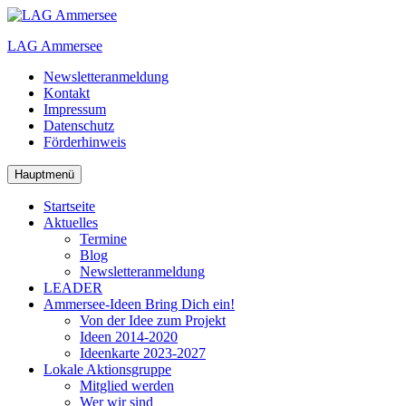
Zum
Inhalt
LAG Ammersee
springen
Newsletteranmeldung
Kontakt
Impressum
Datenschutz
Förderhinweis
Hauptmenü
Startseite
Aktuelles
Termine
Blog
Newsletteranmeldung
LEADER
Ammersee-Ideen
Bring Dich ein!
Von der Idee zum Projekt
Ideen 2014-2020
Ideenkarte 2023-2027
Lokale Aktionsgruppe
Mitglied werden
Wer wir sind