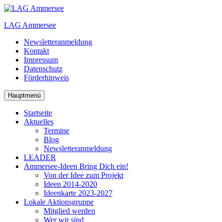
Zum
Inhalt
LAG Ammersee
springen
Newsletteranmeldung
Kontakt
Impressum
Datenschutz
Förderhinweis
Hauptmenü
Startseite
Aktuelles
Termine
Blog
Newsletteranmeldung
LEADER
Ammersee-Ideen
Bring Dich ein!
Von der Idee zum Projekt
Ideen 2014-2020
Ideenkarte 2023-2027
Lokale Aktionsgruppe
Mitglied werden
Wer wir sind