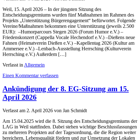
Weil, 15. April 2026 – In der jüngsten Sitzung des
Entscheidungsgremiums wurden fünf Maßnahmen im Rahmen des
Projekts „Unterstützung Bürgerengagement“ befürwortet. Folgende
Vereine/Maßnahmen bekommen eine Unterstützung (jeweils 2.500
EUR): –Humorparcours Stegen 2026 (Forum Humor e.V.) –
Friedenskonzert (Cappella Vocale Hechendorf e.V.) –Dießens neue
Fahnen (Heimatverein Dießen e.V.) –Kapellentag 2026 (Kultur am
Ammersee e.V.) –Lenbach-Ausstellung Herrsching (Kulturverein
Herrsching e.V.) Außerdem […]
Verfasst in
Allgemein
on
Einen Kommentar verfassen
Ergebnisse
der
Ankündigung der 8. EG-Sitzung am 15.
Sitzung
April 2026
des
Entscheidungsgremiums
am
Verfasst am
2. April 2026
von Jan Schmidt
15.
April
Am 15.04.2025 wird die 8. Sitzung des Entscheidungsgremiums der
2026
LAG in Weil stattfinden. Dabei stehen wichtige Beschlussfassungen
zu mehreren Projekten auf der Tagesordnung, die die Region weiter
bereichern, Lebensqualität fördern und zur Umsetzung der Lokalen