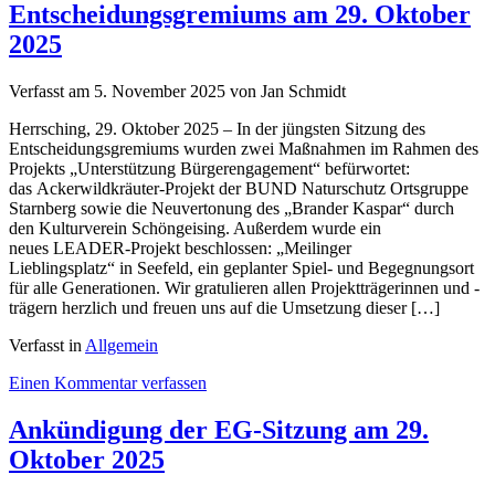
Entscheidungsgremiums am 29. Oktober
Ackerwildkräuter
des
2025
BUND
Naturschutz
Verfasst am
5. November 2025
von Jan Schmidt
Starnberg
Herrsching, 29. Oktober 2025 – In der jüngsten Sitzung des
Entscheidungsgremiums wurden zwei Maßnahmen im Rahmen des
Projekts „Unterstützung Bürgerengagement“ befürwortet:
das Ackerwildkräuter-Projekt der BUND Naturschutz Ortsgruppe
Starnberg sowie die Neuvertonung des „Brander Kaspar“ durch
den Kulturverein Schöngeising. Außerdem wurde ein
neues LEADER-Projekt beschlossen: „Meilinger
Lieblingsplatz“ in Seefeld, ein geplanter Spiel- und Begegnungsort
für alle Generationen. Wir gratulieren allen Projektträgerinnen und -
trägern herzlich und freuen uns auf die Umsetzung dieser […]
Verfasst in
Allgemein
on
Einen Kommentar verfassen
Ergebnisse
der
Ankündigung der EG-Sitzung am 29.
Sitzung
Oktober 2025
des
Entscheidungsgremiums