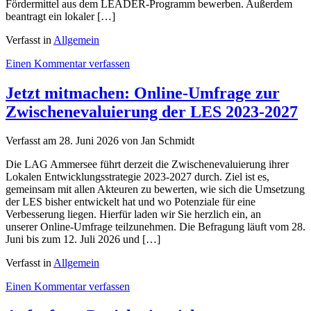
Fördermittel aus dem LEADER-Programm bewerben. Außerdem
beantragt ein lokaler […]
Verfasst in
Allgemein
on
Einen Kommentar verfassen
Ankündigung
der
Jetzt mitmachen: Online-Umfrage zur
9.
Zwischenevaluierung der LES 2023-2027
EG-
Sitzung
am
Verfasst am
28. Juni 2026
von Jan Schmidt
14.
Juli
Die LAG Ammersee führt derzeit die Zwischenevaluierung ihrer
2026
Lokalen Entwicklungsstrategie 2023-2027 durch. Ziel ist es,
gemeinsam mit allen Akteuren zu bewerten, wie sich die Umsetzung
der LES bisher entwickelt hat und wo Potenziale für eine
Verbesserung liegen. Hierfür laden wir Sie herzlich ein, an
unserer Online-Umfrage teilzunehmen. Die Befragung läuft vom 28.
Juni bis zum 12. Juli 2026 und […]
Verfasst in
Allgemein
on
Einen Kommentar verfassen
Jetzt
mitmachen: