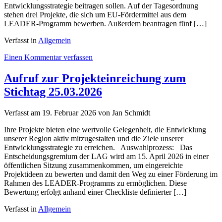
Entwicklungsstrategie beitragen sollen. Auf der Tagesordnung
stehen drei Projekte, die sich um EU-Fördermittel aus dem
LEADER-Programm bewerben. Außerdem beantragen fünf […]
Verfasst in
Allgemein
on
Einen Kommentar verfassen
Ankündigung
der
Aufruf zur Projekteinreichung zum
8.
Stichtag 25.03.2026
EG-
Sitzung
am
Verfasst am
19. Februar 2026
von Jan Schmidt
15.
April
Ihre Projekte bieten eine wertvolle Gelegenheit, die Entwicklung
2026
unserer Region aktiv mitzugestalten und die Ziele unserer
Entwicklungsstrategie zu erreichen. Auswahlprozess: Das
Entscheidungsgremium der LAG wird am 15. April 2026 in einer
öffentlichen Sitzung zusammenkommen, um eingereichte
Projektideen zu bewerten und damit den Weg zu einer Förderung im
Rahmen des LEADER-Programms zu ermöglichen. Diese
Bewertung erfolgt anhand einer Checkliste definierter […]
Verfasst in
Allgemein