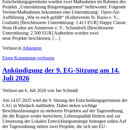
Entscheidungsgremiums wurden zwei Maßnahmen im Rahmen des
Projekts „Unterstützung Bürgerengagement“ befürwortet. Folgende
Vereine/Maßnahmen bekommen eine Unterstützung: Open-Air-
Aufführung „Wie es euch gefällt“ (Kulturverein St. Rasso e. V.,
Grafrath) [Beschlossene Unterstützung: 1.413 EUR] Happy Classic
Hour (Kultur am Ammersee e. V., Schondorf) [Beschlossene
Unterstützung: 2.500 EUR] Außerdem wurden zwei
neue Projekte beschlossen, […]
Verfasst in
Allgemein
on
Einen Kommentar verfassen
Ergebnisse
der
Ankündigung der 9. EG-Sitzung am 14.
Sitzung
Juli 2026
des
Entscheidungsgremiums
am
Verfasst am
6. Juli 2026
von Jan Schmidt
14.
Juli
Am 14.07.2025 wird die 9. Sitzung des Entscheidungsgremiums der
2026
LAG in Windach stattfinden. Dabei stehen wichtige
Beschlussfassungen zu mehreren Projekten auf der Tagesordnung,
die die Region weiter bereichern, Lebensqualität fördern und zur
Umsetzung der Lokalen Entwicklungsstrategie beitragen sollen.Auf
der Tagesordnung stehen zwei Projekte, die sich um EU-