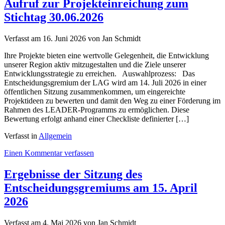
Aufruf zur Projekteinreichung zum
Online-
Stichtag 30.06.2026
Umfrage
zur
Zwischenevaluierung der
Verfasst am
16. Juni 2026
von Jan Schmidt
LES
2023-
Ihre Projekte bieten eine wertvolle Gelegenheit, die Entwicklung
2027
unserer Region aktiv mitzugestalten und die Ziele unserer
Entwicklungsstrategie zu erreichen. Auswahlprozess: Das
Entscheidungsgremium der LAG wird am 14. Juli 2026 in einer
öffentlichen Sitzung zusammenkommen, um eingereichte
Projektideen zu bewerten und damit den Weg zu einer Förderung im
Rahmen des LEADER-Programms zu ermöglichen. Diese
Bewertung erfolgt anhand einer Checkliste definierter […]
Verfasst in
Allgemein
on
Einen Kommentar verfassen
Aufruf
zur
Ergebnisse der Sitzung des
Projekteinreichung
Entscheidungsgremiums am 15. April
zum
Stichtag
2026
30.06.2026
Verfasst am
4. Mai 2026
von Jan Schmidt