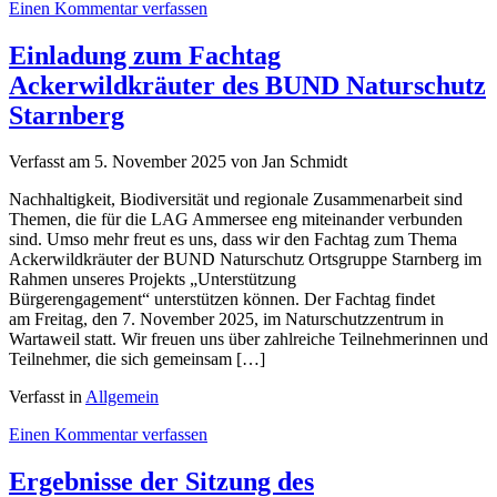
on
Einen Kommentar verfassen
Aufruf
zur
Einladung zum Fachtag
Projekteinreichung
Ackerwildkräuter des BUND Naturschutz
zum
Stichtag
Starnberg
25.03.2026
Verfasst am
5. November 2025
von Jan Schmidt
Nachhaltigkeit, Biodiversität und regionale Zusammenarbeit sind
Themen, die für die LAG Ammersee eng miteinander verbunden
sind. Umso mehr freut es uns, dass wir den Fachtag zum Thema
Ackerwildkräuter der BUND Naturschutz Ortsgruppe Starnberg im
Rahmen unseres Projekts „Unterstützung
Bürgerengagement“ unterstützen können. Der Fachtag findet
am Freitag, den 7. November 2025, im Naturschutzzentrum in
Wartaweil statt. Wir freuen uns über zahlreiche Teilnehmerinnen und
Teilnehmer, die sich gemeinsam […]
Verfasst in
Allgemein
on
Einen Kommentar verfassen
Einladung
zum
Ergebnisse der Sitzung des
Fachtag