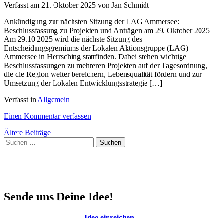
am
Verfasst am
21. Oktober 2025
von Jan Schmidt
29.
Oktober
Ankündigung zur nächsten Sitzung der LAG Ammersee:
2025
Beschlussfassung zu Projekten und Anträgen am 29. Oktober 2025
Am 29.10.2025 wird die nächste Sitzung des
Entscheidungsgremiums der Lokalen Aktionsgruppe (LAG)
Ammersee in Herrsching stattfinden. Dabei stehen wichtige
Beschlussfassungen zu mehreren Projekten auf der Tagesordnung,
die die Region weiter bereichern, Lebensqualität fördern und zur
Umsetzung der Lokalen Entwicklungsstrategie […]
Verfasst in
Allgemein
on
Einen Kommentar verfassen
Ankündigung
Beitragsnavigation
Ältere Beiträge
der
Suchen
EG-
nach:
Sitzung
am
29.
Oktober
2025
Sende uns Deine Idee!
Idee einreichen