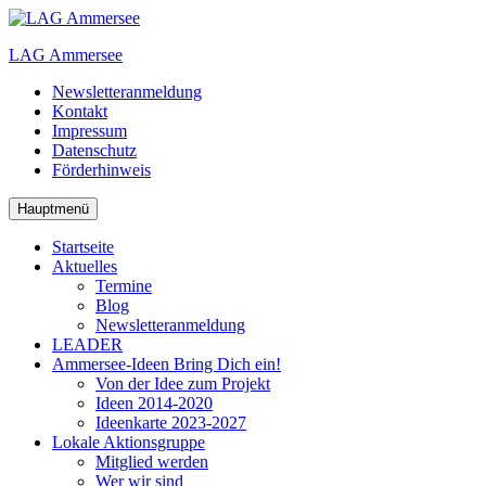
Zum
Inhalt
LAG Ammersee
springen
Newsletteranmeldung
Kontakt
Impressum
Datenschutz
Förderhinweis
Hauptmenü
Startseite
Aktuelles
Termine
Blog
Newsletteranmeldung
LEADER
Ammersee-Ideen
Bring Dich ein!
Von der Idee zum Projekt
Ideen 2014-2020
Ideenkarte 2023-2027
Lokale Aktionsgruppe
Mitglied werden
Wer wir sind