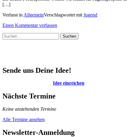
[…]
Verfasst in
Allgemein
Verschlagwortet mit
Jugend
on
Einen Kommentar verfassen
Auftaktveranstaltung
Suchen
„Vernetzte
nach:
Jugendarbeit
am
Ammersee“
am
4.
Sende uns Deine Idee!
April
2023
Idee einreichen
Nächste Termine
Keine anstehenden Termine
Alle Termine ansehen
Newsletter-Anmeldung