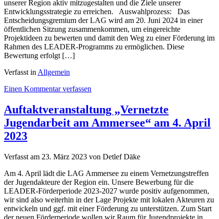
unserer Region aktiv mitzugestalten und die Ziele unserer
Entwicklungsstrategie zu erreichen. Auswahlprozess: Das
Entscheidungsgremium der LAG wird am 20. Juni 2024 in einer
öffentlichen Sitzung zusammenkommen, um eingereichte
Projektideen zu bewerten und damit den Weg zu einer Förderung im
Rahmen des LEADER-Programms zu ermöglichen. Diese
Bewertung erfolgt […]
Verfasst in
Allgemein
on
Einen Kommentar verfassen
Aufruf
zur
Auftaktveranstaltung „Vernetzte
Projekteinreichung
Jugendarbeit am Ammersee“ am 4. April
zum
Stichtag
2023
23.05.2024
Verfasst am
23. März 2023
von Detlef Däke
Am 4. April lädt die LAG Ammersee zu einem Vernetzungstreffen
der Jugendakteure der Region ein. Unsere Bewerbung für die
LEADER-Förderperiode 2023-2027 wurde positiv aufgenommen,
wir sind also weiterhin in der Lage Projekte mit lokalen Akteuren zu
entwickeln und ggf. mit einer Förderung zu unterstützen. Zum Start
der neuen Förderperiode wollen wir Raum für Jugendprojekte in