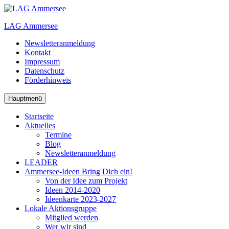
Zum
Inhalt
LAG Ammersee
springen
Newsletteranmeldung
Kontakt
Impressum
Datenschutz
Förderhinweis
Hauptmenü
Startseite
Aktuelles
Termine
Blog
Newsletteranmeldung
LEADER
Ammersee-Ideen
Bring Dich ein!
Von der Idee zum Projekt
Ideen 2014-2020
Ideenkarte 2023-2027
Lokale Aktionsgruppe
Mitglied werden
Wer wir sind