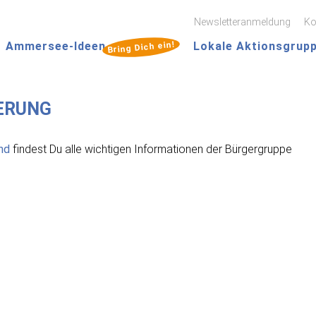
Zum
Newsletteranmeldung
Ko
Inhalt
Hauptmenü
springen
Bring Dich ein!
Ammersee-Ideen
Lokale Aktionsgrup
IERUNG
nd
findest Du alle wichtigen Informationen der Bürgergruppe